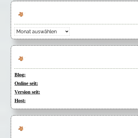
Archiv
Blog:
Online seit:
Version seit:
Host: