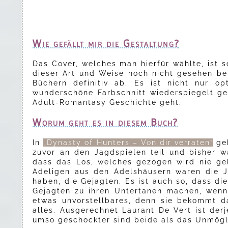
Wie gefällt mir die Gestaltung?
Das Cover, welches man hierfür wählte, ist 
dieser Art und Weise noch nicht gesehen be
Büchern definitiv ab. Es ist nicht nur o
wunderschöne Farbschnitt wiederspiegelt ge
Adult-Romantasy Geschichte geht.
Worum geht es in diesem Buch?
In
„Dynasty of Hunters – Von dir verraten“
geh
zuvor an den Jagdspielen teil und bisher w
dass das Los, welches gezogen wird nie ge
Adeligen aus den Adelshäusern waren die Jä
haben, die Gejagten. Es ist auch so, dass di
Gejagten zu ihren Untertanen machen, wenn 
etwas unvorstellbares, denn sie bekommt d
alles. Ausgerechnet Laurant De Vert ist derje
umso geschockter sind beide als das Unmögli