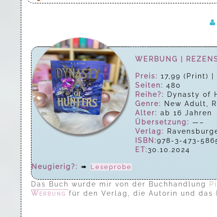
WERBUNG | REZEN
Preis:
17,99 (Print) 
Seiten:
480
Reihe?:
Dynasty of 
Genre:
New Adult, 
Alter:
ab 16 Jahren
Übersetzung:
—–
Verlag:
Ravensburge
ISBN:
978-3-473-586
ET:
30.10.2024
Neugierig?:
➠
Leseprobe
Das Buch wurde mir von der Buchhandlung
P
Werbung
für den Verlag, die Autorin und das