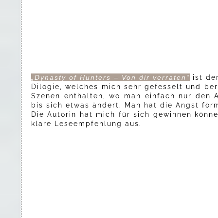
„Dynasty of Hunters – Von dir verraten“
ist de
Dilogie, welches mich sehr gefesselt und be
Szenen enthalten, wo man einfach nur den 
bis sich etwas ändert. Man hat die Angst förm
Die Autorin hat mich für sich gewinnen könne
klare Leseempfehlung aus.