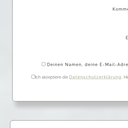
Komm
Deinen Namen, deine E-Mail-Adre
Ich akzeptiere die
Datenschutzerklärung
. H