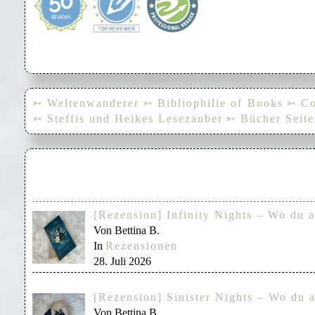
➳ Weltenwanderer
➳ Bibliophilie of Books
➳ Co
➳ Steffis und Heikes Lesezauber
➳ Bücher Seite
[Rezension] Infinity Nights – Wo du a
Von Bettina B.
In
Rezensionen
28. Juli 2026
[Rezension] Sinister Nights – Wo du a
Von Bettina B.