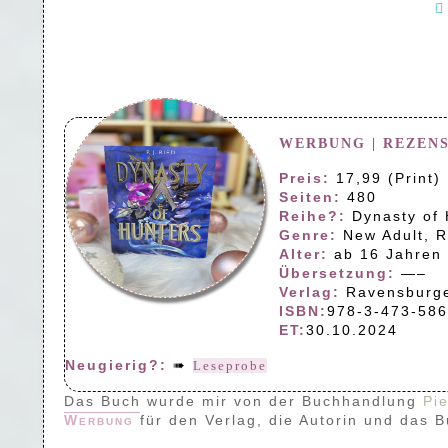
WERBUNG | REZEN
Preis:
17,99 (Print) 
Seiten:
480
Reihe?:
Dynasty of 
Genre:
New Adult, 
Alter:
ab 16 Jahren
Übersetzung:
—–
Verlag:
Ravensburge
ISBN:
978-3-473-586
ET:
30.10.2024
Neugierig?:
➠
Leseprobe
Das Buch wurde mir von der Buchhandlung
Pi
Werbung
für den Verlag, die Autorin und das 