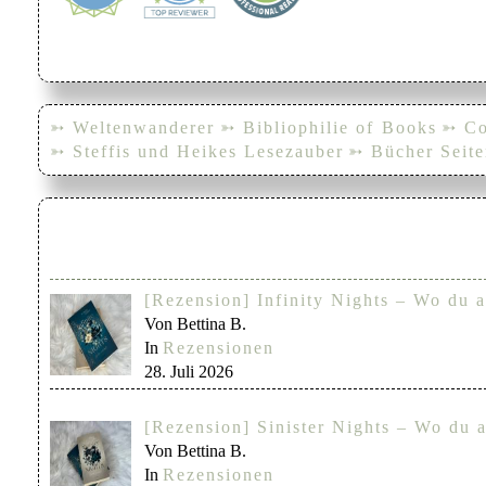
➳ Weltenwanderer
➳ Bibliophilie of Books
➳ Co
➳ Steffis und Heikes Lesezauber
➳ Bücher Seite
[Rezension] Infinity Nights – Wo du a
Von Bettina B.
In
Rezensionen
28. Juli 2026
[Rezension] Sinister Nights – Wo du a
Von Bettina B.
In
Rezensionen