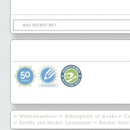
➳ Weltenwanderer
➳ Bibliophilie of Books
➳ Co
➳ Steffis und Heikes Lesezauber
➳ Bücher Seite