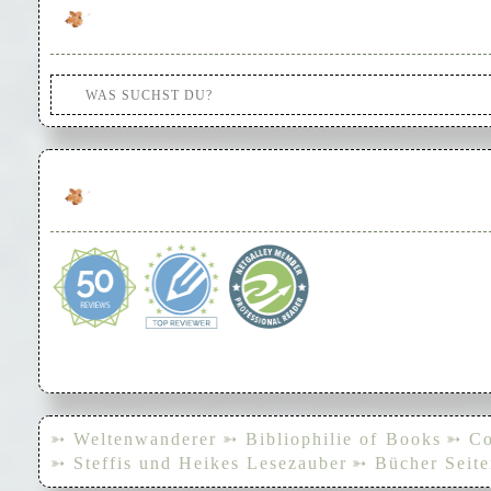
➳ Weltenwanderer
➳ Bibliophilie of Books
➳ Co
➳ Steffis und Heikes Lesezauber
➳ Bücher Seite