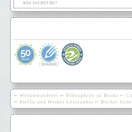
➳ Weltenwanderer
➳ Bibliophilie of Books
➳ Co
➳ Steffis und Heikes Lesezauber
➳ Bücher Seite