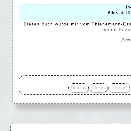
Pr
Alter:
ab 16 
Dieses Buch wurde mir vom Thienemann-Essl
meine Rez
„Secr
Fantasy
Games
Intrigen