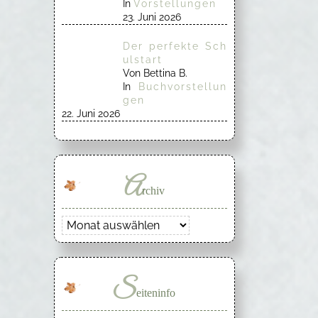
In
Vorstellungen
23. Juni 2026
Der perfekte Sch
ulstart
Von Bettina B.
In
Buchvorstellun
gen
22. Juni 2026
A
rchiv
Archiv
S
eiteninfo