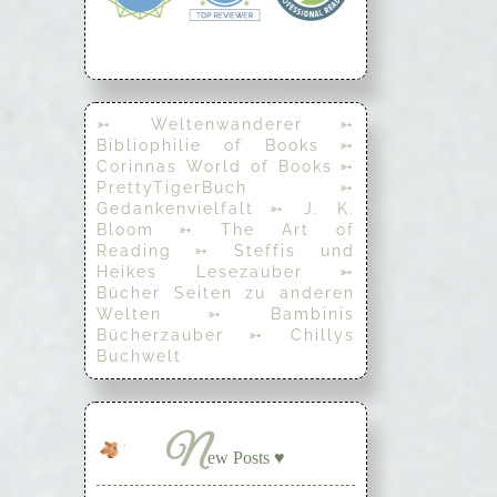
➳ Weltenwanderer
➳
Bibliophilie of Books
➳
Corinnas World of Books
➳
PrettyTigerBuch
➳
Gedankenvielfalt
➳ J. K.
Bloom
➳ The Art of
Reading
➳ Steffis und
Heikes Lesezauber
➳
Bücher Seiten zu anderen
Welten
➳ Bambinis
Bücherzauber
➳ Chillys
Buchwelt
N
ew Posts ♥