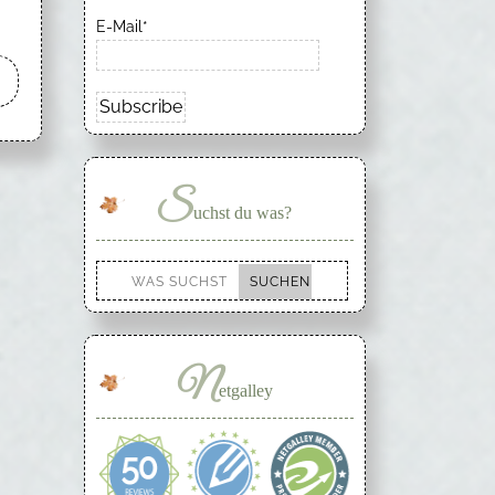
E-Mail*
S
uchst du was?
N
etgalley