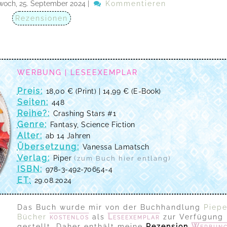
woch, 25. September 2024
|
Kommentieren
Rezensionen
WERBUNG | LESEEXEMPLAR
Preis:
18,00 € (Print) | 14,99 € (E-Book)
Seiten:
448
Reihe?:
Crashing Stars #1
Genre:
Fantasy, Science Fiction
Alter:
ab 14 Jahren
Übersetzung:
Vanessa Lamatsch
Verlag:
Piper
(zum Buch hier entlang)
ISBN:
978-3-492-70654-4
ET:
29.08.2024
Das Buch wurde mir von der Buchhandlung
Piepe
Bücher
kostenlos
als
Leseexemplar
zur Verfügung
gestellt. Daher enthält meine
Rezension
Werbun