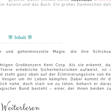
die Autorin und das Buch. Ein großes Dankeschön daf
🌸 Inhalt 🌸
· · · · · · · · · · · · · · · · · · · · · · · · · · · · · · · · · · · ·
er und geheimnisvolle Magie, die ihre Schicksa
htigen Großkonzern Kent Corp. Als sie erkennt, da
serie erhebliche Sicherheitsrisiken aufweist, ist i
d steht ganz oben auf der Eliminierungsliste von Ke
 Vesper um ihr Leben kämpfen. Dabei kommt ihr d
lich nahe, doch statt sie zu töten, beharrt er darau
agischer Bund besteht – einer, der ihnen beiden z
Weiterlesen