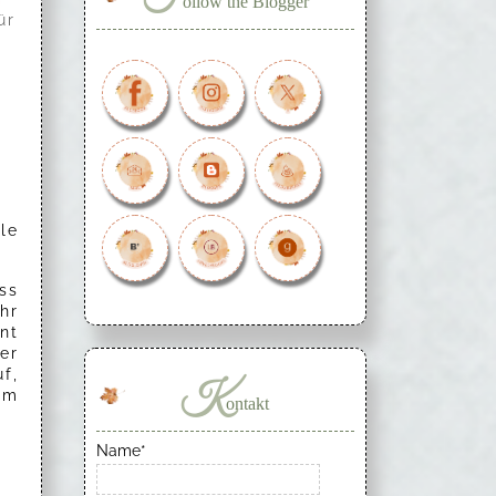
ollow the Blogger
ür
le
ss
hr
nt
er
f,
K
um
ontakt
Name*