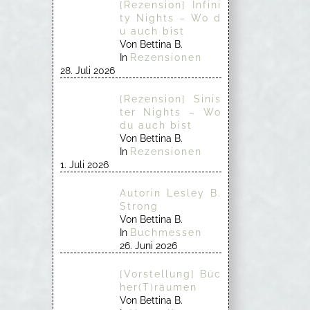
[Rezension] Infini
ty Nights – Wo d
u auch bist
Von Bettina B.
In
Rezensionen
28. Juli 2026
[Rezension] Sinis
ter Nights – Wo
du auch bist
Von Bettina B.
In
Rezensionen
1. Juli 2026
Autorin Lesley B.
Strong
Von Bettina B.
In
Buchmessen
26. Juni 2026
[Vorstellung] Büc
her(T)räumen
Von Bettina B.