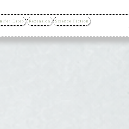
nifer Estep
Rezension
Science Fiction