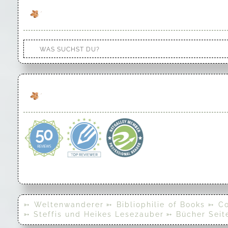
➳ Weltenwanderer
➳ Bibliophilie of Books
➳ Co
➳ Steffis und Heikes Lesezauber
➳ Bücher Seit