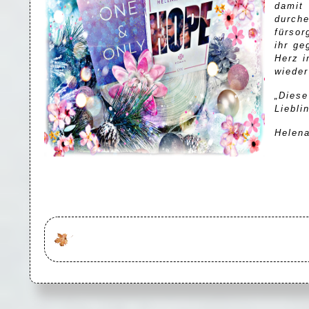
damit
durch
fürsor
ihr ge
Herz i
wieder
„Diese
Liebli
Helena