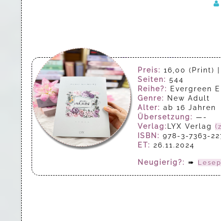
Preis:
16,00 (Print) 
Seiten:
544
Reihe?:
Evergreen E
Genre:
New Adult
Alter:
ab 16 Jahren
Übersetzung:
—-
Verlag:
LYX Verlag
(
ISBN:
978-3-7363-22
ET:
26.11.2024
Neugierig?:
➠
Lese