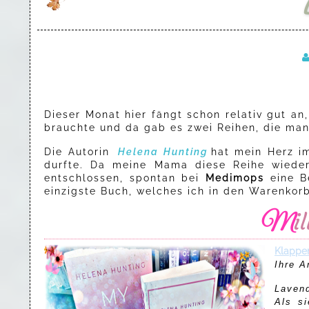
Dieser Monat hier fängt schon relativ gut a
brauchte und da gab es zwei Reihen, die man
Die Autorin
Helena Hunting
hat mein Herz i
durfte. Da meine Mama diese Reihe wieder 
entschlossen, spontan bei
Medimops
eine Be
einzigste Buch, welches ich in den Warenko
M
Klappe
Ihre A
Lavend
Als si