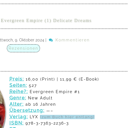
 Evergreen Empire (1) Delicate Dreams
ttwoch, 9. Oktober 2024
|
Kommentieren
Rezensionen
Preis:
16,00 (Print) | 11,99 € (E-Book)
Seiten:
527
Reihe?:
Evergreen Empire #1
Genre:
New Adult
Alter:
ab 16 Jahren
Übersetzung:
—–
Verlag:
LYX
(zum Buch hier entlang)
ISBN:
978-3-7363-2236-3