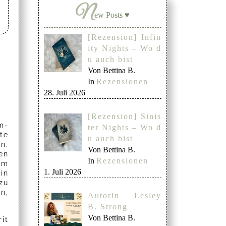
N
ew Posts ♥
[Rezension] Infin
ity Nights – Wo d
u auch bist
Von Bettina B.
In
Rezensionen
28. Juli 2026
[Rezension] Sinis
m-
ter Nights – Wo d
te
u auch bist
n.
Von Bettina B.
en
In
Rezensionen
nem
1. Juli 2026
in
zu
n,
Autorin Lesley
B. Strong
Von Bettina B.
it