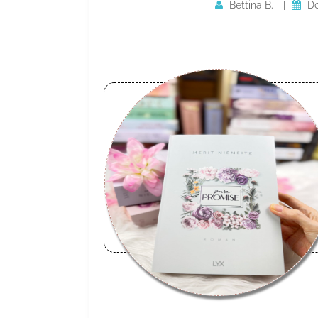
Bettina B.
|
Do