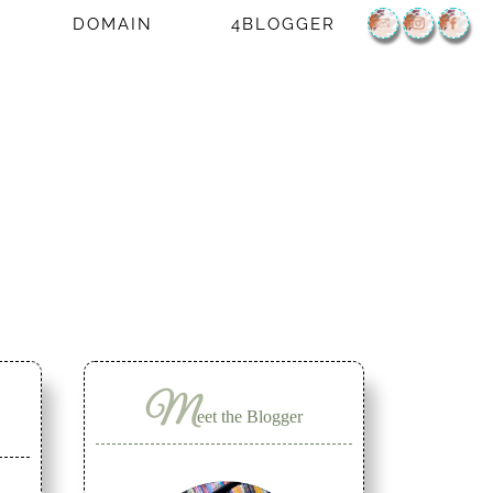
DOMAIN
4BLOGGER
M
eet the Blogger