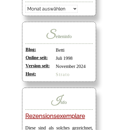
Archiv
S
eiteninfo
Blog:
Betti
Online seit:
Juli 1998
Version seit:
November 2024
Host:
Strato
I
nfo
Rezensionsexemplare
Diese sind als solches gezeichnet,