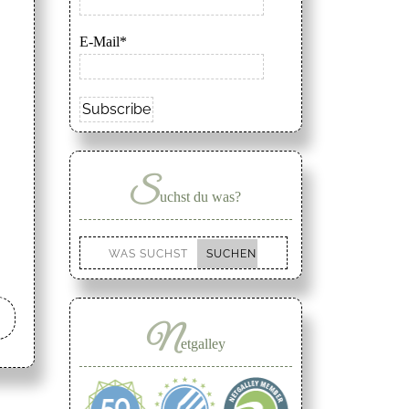
E-Mail*
S
uchst du was?
N
etgalley