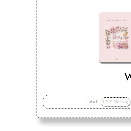
W
Labels:
LYX Verlag