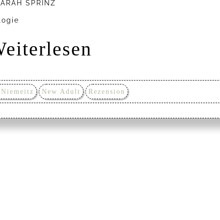
 SARAH SPRINZ
logie
eiterlesen
 Niemeitz
New Adult
Rezension