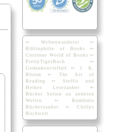
➳ Weltenwanderer
➳
Bibliophilie of Books
➳
Corinnas World of Books
➳
PrettyTigerBuch
➳
Gedankenvielfalt
➳ J. K.
Bloom
➳ The Art of
Reading
➳ Steffis und
Heikes Lesezauber
➳
Bücher Seiten zu anderen
Welten
➳ Bambinis
Bücherzauber
➳ Chillys
Buchwelt