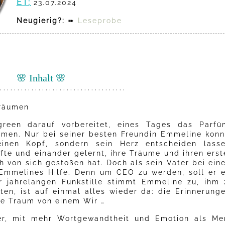
ET:
23.07.2024
Neugierig?:
➠
Leseprobe
🌸 Inhalt 🌸
· · · · · · · · · · · · · · · · · · · · · · · · · · · · · · · · · · · ·
träumen
reen darauf vorbereitet, eines Tages das Parfü
hmen. Nur bei seiner besten Freundin Emmeline konn
inen Kopf, sondern sein Herz entscheiden lasse
te und einander gelernt, ihre Träume und ihren erst
ich von sich gestoßen hat. Doch als sein Vater bei ei
d Emmelines Hilfe. Denn um CEO zu werden, soll er e
r jahrelangen Funkstille stimmt Emmeline zu, ihm 
en, ist auf einmal alles wieder da: die Erinnerunge
he Traum von einem Wir …
er, mit mehr Wortgewandtheit und Emotion als Mer