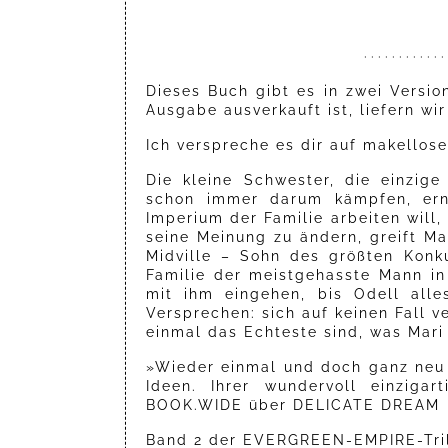
· · · · · · · · · · · · 
Dieses Buch gibt es in zwei Versio
Ausgabe ausverkauft ist, liefern wi
Ich verspreche es dir auf makellose
Die kleine Schwester, die einzige
schon immer darum kämpfen, er
Imperium der Familie arbeiten will,
seine Meinung zu ändern, greift Ma
Midville – Sohn des größten Konk
Familie der meistgehasste Mann in
mit ihm eingehen, bis Odell alle
Versprechen: sich auf keinen Fall v
einmal das Echteste sind, was Mar
»Wieder einmal und doch ganz neu 
Ideen. Ihrer wundervoll einziga
BOOK.WIDE über DELICATE DREAM
Band 2 der EVERGREEN-EMPIRE-Trilo