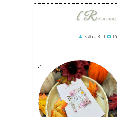
[R
ezension]
Bettina B.
|
Mi