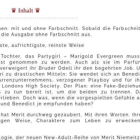
♛ Inhalt ♛
· · · · · · · · · · · · · · · · · · · · · · · · · · · · · · · · · · · ·
nen: mit und ohne Farbschnitt. Sobald die Farbschnit
r die Ausgabe ohne Farbschnitt aus.
ste, aufrichtigste, reinste Weise
 Tochter, das Partygirl – Marigold Evergreen muss
nst genommen zu werden. Auch als sie im Parfü
 verweigert ihr Bruder Odell ihr den begehrten Job. 
ri zu drastischen Mitteln: Sie wendet sich an Benedi
urrenzunternehmens, verzogener Playboy und für ih
 Londons High Society. Der Plan: eine Fake-Beziehu
s zu tun bereit ist, um die beiden zu trennen. D
erlieben. Doch was, wenn die vorgespielten Gefühle a
i und Benedict je empfunden haben?
hat Merit durchweg gezaubert. Mit ihren Worten. Ihr
rtigen Weise, Charaktere zum Leben zu erwecken
gie, der neuen New-Adult-Reihe von Merit Niemeitz