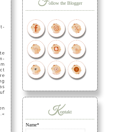
F
ollow the Blogger
t-
te
m-
Um
ct
re
ng
as
uf
K
en
ontakt
.«
Name*