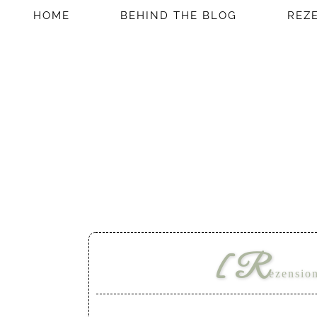
HOME
BEHIND THE BLOG
REZ
[R
ezensio