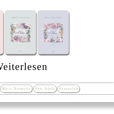
eiterlesen
Merit Niemeitz
New Adult
Rezension