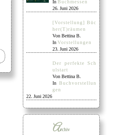
In
Buchmessen
26. Juni 2026
[Vorstellung] Büc
her(T)räumen
Von Bettina B.
In
Vorstellungen
23. Juni 2026
Der perfekte Sch
ulstart
Von Bettina B.
In
Buchvorstellun
gen
22. Juni 2026
A
rchiv