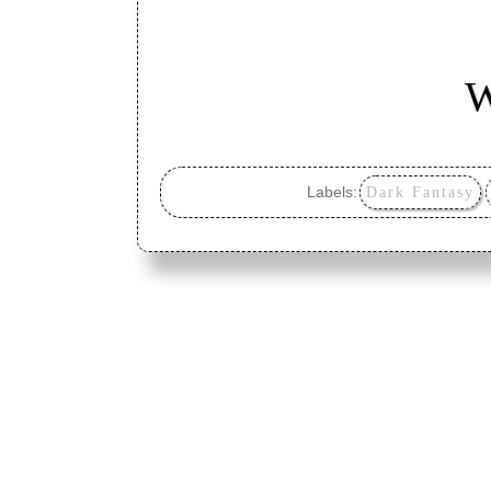
W
Labels:
Dark Fantasy