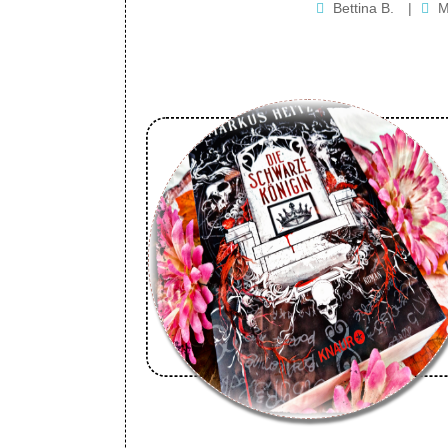
Bettina B.
|
M