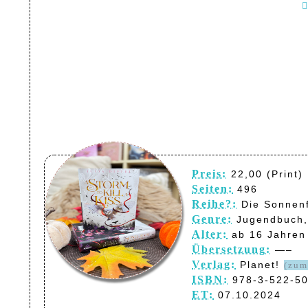
Preis:
22,00 (Print) 
Seiten:
496
Reihe?:
Die Sonnenf
Genre:
Jugendbuch,
Alter:
ab 16 Jahren
Übersetzung:
—–
Verlag:
Planet!
(zum
ISBN:
978-3-522-50
ET:
07.10.2024