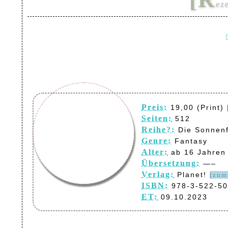
ez
Preis:
19,00 (Print) 
Seiten:
512
Reihe?:
Die Sonnenf
Genre:
Fantasy
Alter:
ab 16 Jahren
Übersetzung:
—–
Verlag:
Planet!
(zum
ISBN:
978-3-522-50
ET:
09.10.2023