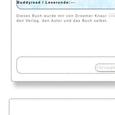
Buddyread / Leserunde:
—-
Dieses Buch wurde mir von
Droemer Knaur
ko
den Verlag, den Autor und das Buch selbst.
Christop