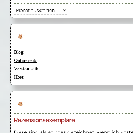
Archiv
Blog:
Online seit:
Version seit:
Host:
Rezensionsexemplare
Diese sind als solches gezeichnet, wenn ich kos