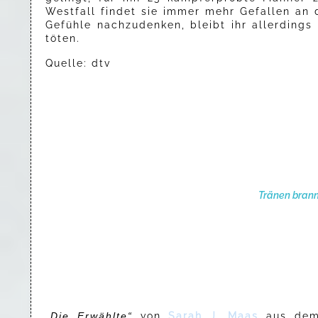
Westfall findet sie immer mehr Gefallen an d
Gefühle nachzudenken, bleibt ihr allerdings
töten.
Quelle: dtv
Tränen brann
„Die Erwählte“
von
Sarah J. Maas
aus d