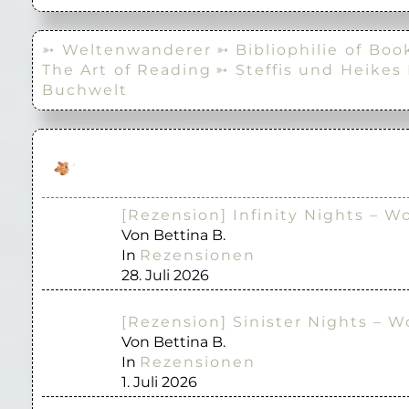
➳ Weltenwanderer
➳ Bibliophilie of Boo
The Art of Reading
➳ Steffis und Heikes
Buchwelt
[Rezension] Infinity Nights – W
Von Bettina B.
In
Rezensionen
28. Juli 2026
[Rezension] Sinister Nights – W
Von Bettina B.
In
Rezensionen
1. Juli 2026