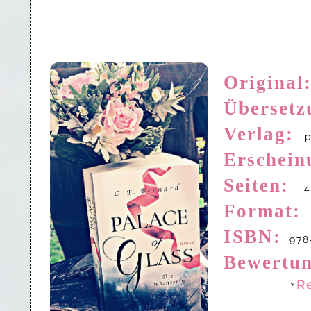
Original
Übersetz
Verlag:
Erschein
Seiten:
4
Format:
ISBN:
978-
Bewertun
R
*