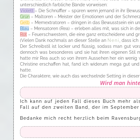
unterschiedlich farbliche Bände vorweisen:
Violett
– Die Schnüffler – spüren wenn jemand in ihr Bewus
Grün
– Maltoren – Meister der Emotionen und der Schmer
Gelb
– Memextratoren – dringen in das Bewusstsein ein un
Blau
– Mensatoren (Rea) – erleben alles mit, was sich in 
Rot
– Feuerschwestern, die eine ganz entscheidene und gro
(Vielen Dank nochmals an dieser Stelle an
Neni
, dass ich
Der Schreibstil ist locker und flüssig, sodass man gut vo
dennoch was besonderes und sie hat ihren eigenen Stil mi
hatte mir Rea auch so von ihrem Aussehen her ein wenig wi
Christine erschaffen hat, fand ich widerum mega gut und
hatte.
Die Charaktere, wie auch das wechselnde Setting in die
Wird man hinte
Ich kann auf jeden Fall dieses Buch mehr al
Fall auf den zweiten Band, der im September
Bedanke mich recht herzlich beim Ravensbur