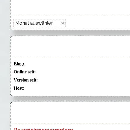
Archiv
Blog:
Online seit:
Version seit:
Host: