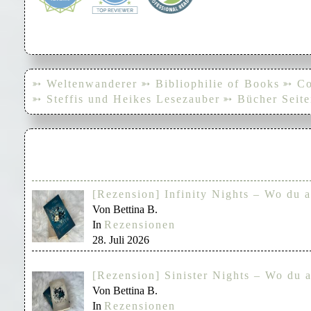
➳ Weltenwanderer
➳ Bibliophilie of Books
➳ Co
➳ Steffis und Heikes Lesezauber
➳ Bücher Seite
[Rezension] Infinity Nights – Wo du a
Von Bettina B.
In
Rezensionen
28. Juli 2026
[Rezension] Sinister Nights – Wo du a
Von Bettina B.
In
Rezensionen