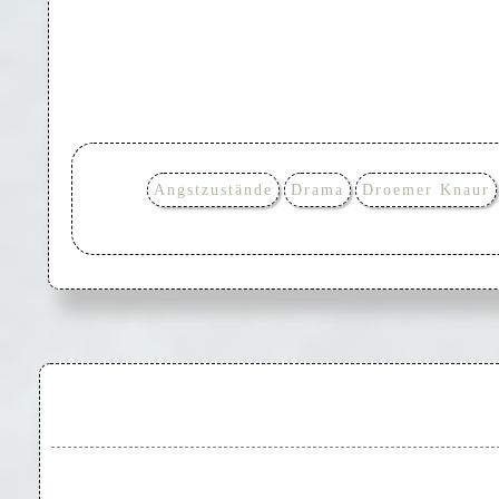
Angstzustände
Drama
Droemer Knaur