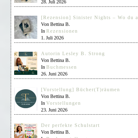
28. Juli 2026
[Rezension] Sinister Nights – Wo du a
Von Bettina B.
In
Rezensionen
1. Juli 2026
Autorin Lesley B. Strong
Von Bettina B.
In
Buchmessen
26. Juni 2026
[Vorstellung] Bücher(T)räumen
Von Bettina B.
In
Vorstellungen
23. Juni 2026
Der perfekte Schulstart
Von Bettina B.