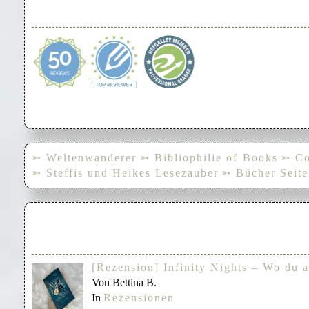
➳ Weltenwanderer
➳ Bibliophilie of Books
➳ Co
➳ Steffis und Heikes Lesezauber
➳ Bücher Seite
[Rezension] Infinity Nights – Wo du a
Von Bettina B.
In
Rezensionen