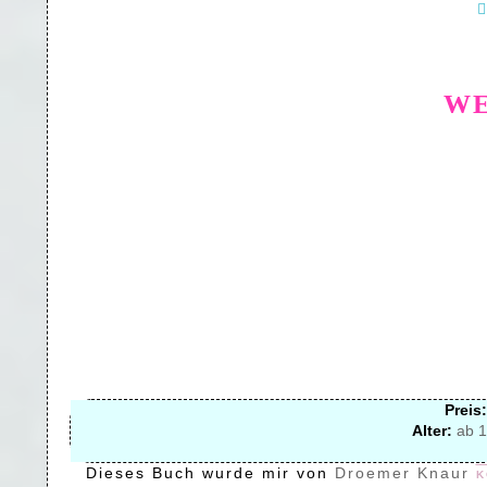
WE
Preis:
Alter:
ab 1
Dieses Buch wurde mir von
Droemer Knaur
k