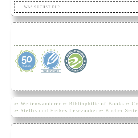
➳ Weltenwanderer
➳ Bibliophilie of Books
➳ Co
➳ Steffis und Heikes Lesezauber
➳ Bücher Seite