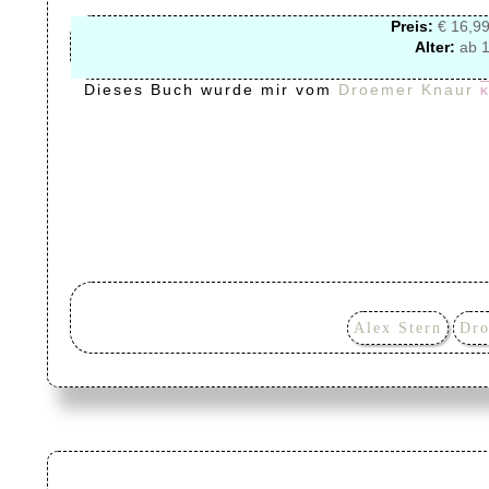
Preis:
€ 16,99
Alter:
ab 1
Dieses Buch wurde mir vom
Droemer Knaur
Alex Stern
Dro