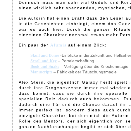
Dennoch muss man sehr viel Geduld und Konze
einen wirklich sehr spannenden, mystischen, t
Die Autorin hat einen Draht dazu den Leser au
in die Geschichten einbringt, einem das Ganze
war es auch hier. Durch die ganzen Ritual
einzelnen Charakter nochmal etwas mehr Persö
Ein paar der
auf einem Blick:
Alumis
-Einblicke in die Zukunft und Hellseh
Skull and Bones
– Portalerschaffung
Scroll and Key
– Verfügung über die Knochenmagie
Book and Snake
– Fähigkeit der Täuschungsmagie
Manuscripts
Alex Stern, die eigentlich Galaxy heißt spielt
durch ihre Drogenexzesse immer mal wieder au
dazu kommt, dass sie durch ihre spezielle 
speziellen Reiz dadurch auch bekommen. Dur
dadurch eine Tür und die Chance darauf ihr L
immer perfekt ist, sondern diese auch durch
einzigste Charakter, bei dem mich die Autorin 
Rolle des Mentors, der sich eigentlich von se
ganzen Nachforschungen begibt er sich über d