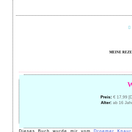
MEINE REZE
Preis:
€ 17,99 [D
Alter:
ab 16 Jah
Dieses Buch wurde mir vom
Droemer Knau