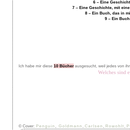
6 – Eine Geschicht
7 – Eine Geschichte, mit ein
8 – Ein Buch, das in 
9 – Ein Buc
Ich habe mir diese
10 Bücher
ausgesucht, weil jedes von ihn
Welches sind e
© Cover:
Penguin
,
Goldmann
,
Carlsen
,
Rowohlt
,
P