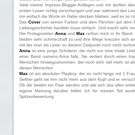
Viele meiner Impress-Blogger-Kollegen und mir durften die
ersten Lesen richtig verschlungen und war während des Les
mir einfach die Worte im Halse stecken blieben, weil es so r
Das
Cover
von seinen Farben und dem Pärchen auf dem Fo
Liebesgeschichte handeln muss einfach. Und macht sehr neu
Die Protagonisten
Anna
und
Max
reißen mich in ihr Band-
beiden sehr schmerzhaft zu und ihre Wege kreuzen sich an
mit der man als Leser zu diesem Zeitpunkt noch nicht rech
Anna
ist eine junge Schülerin, die nicht nur eine totale Lei
einer Band namens Anna falls. Sie verliert durch einen tra
Menschen hinwegzukommen, der noch sehr viel mehr ist als nu
diesen Menschen.
Max
ist ein absoluter Playboy, der es nicht lange mit 1 Fra
Seither geht sie ihm nicht mehr aus dem Kopf und er versuc
Ob die beiden ein Paar werden und wie sich das alles entwi
eigene Meinung darüber bildet. Ich für meinen Teil wu
Spitzenbewertung.