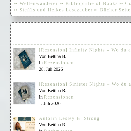
➳ Weltenwanderer
➳ Bibliophilie of Books
➳ Co
➳ Steffis und Heikes Lesezauber
➳ Bücher Seite
[Rezension] Infinity Nights – Wo du a
Von Bettina B.
In
Rezensionen
28. Juli 2026
[Rezension] Sinister Nights – Wo du a
Von Bettina B.
In
Rezensionen
1. Juli 2026
Autorin Lesley B. Strong
Von Bettina B.