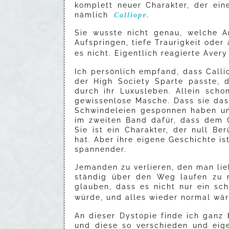
komplett neuer Charakter, der ein
nämlich
Calliope.
Sie wusste nicht genau, welche Ar
Aufspringen, tiefe Traurigkeit ode
es nicht. Eigentlich reagierte Aver
Ich persönlich empfand, dass Calli
der High Society Sparte passte, 
durch ihr Luxusleben. Allein scho
gewissenlose Masche. Dass sie das
Schwindeleien gesponnen haben und
im zweiten Band dafür, dass dem 
Sie ist ein Charakter, der null B
hat. Aber ihre eigene Geschichte i
spannender.
Jemanden zu verlieren, den man li
ständig über den Weg laufen zu m
glauben, dass es nicht nur ein sc
würde, und alles wieder normal wä
An dieser Dystopie finde ich ganz
und diese so verschieden und eig