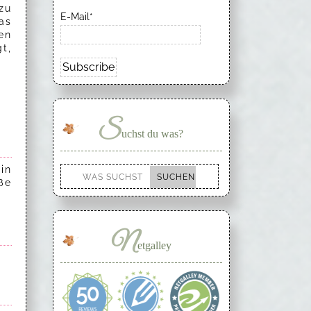
zu
E-Mail*
as
en
t,
S
uchst du was?
in
ße
N
etgalley