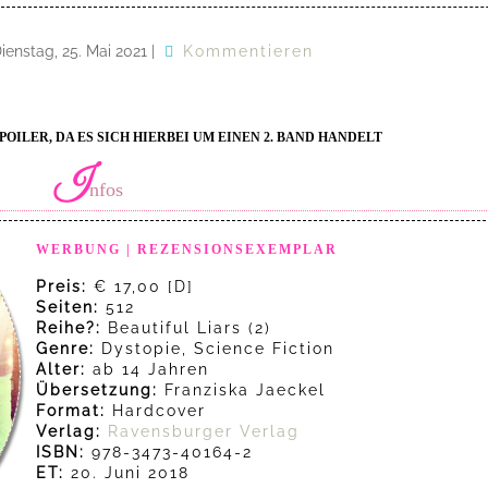
ienstag, 25. Mai 2021
|
Kommentieren
OILER, DA ES SICH HIERBEI UM EINEN 2. BAND HANDELT
I
nfos
WERBUNG | REZENSIONSEXEMPLAR
Preis:
€ 17,00 [D]
Seiten:
512
Reihe?:
Beautiful Liars (2)
Genre:
Dystopie, Science Fiction
Alter:
ab 14 Jahren
Übersetzung:
Franziska Jaeckel
Format:
Hardcover
Verlag:
Ravensburger Verlag
ISBN:
978-3473-40164-2
ET:
20. Juni 2018