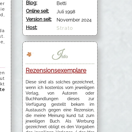
Blog:
Betti
er
ie
Online seit:
Juli 1998
d,
Version seit:
November 2024
Host:
Strato
da
st.
e,
I
nfo
Rezensionsexemplare
en
ut
Diese sind als solches gezeichnet,
kt
wenn ich kostenlos vom jeweiligen
bte
Verlag, von Autoren oder
Buchhandlungen dieses zur
Verfügung gestellt bekam im
Austausch gegen eine Rezension,
die meine Meinung kund tut zum
jeweiligen Buch. Als Werbung
gezeichnet obligt es den Vorgaben