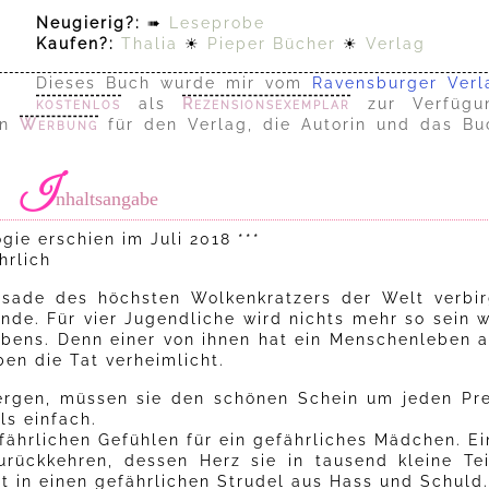
Neugierig?:
➠
Leseprobe
Kaufen?:
Thalia
☀
Pieper Bücher
☀
Verlag
Dieses Buch wurde mir vom
Ravensburger Verl
kostenlos
als
Rezensionsexemplar
zur Verfügu
on
Werbung
für den Verlag, die Autorin und das Bu
I
nhaltsangabe
ogie erschien im Juli 2018 ***
hrlich
ssade des höchsten Wolkenkratzers der Welt verbir
de. Für vier Jugendliche wird nichts mehr so sein w
ebens. Denn einer von ihnen hat ein Menschenleben a
en die Tat verheimlicht.
ergen, müssen sie den schönen Schein um jeden Pre
ls einfach.
fährlichen Gefühlen für ein gefährliches Mädchen. Ei
ückkehren, dessen Herz sie in tausend kleine Tei
t in einen gefährlichen Strudel aus Hass und Schuld.