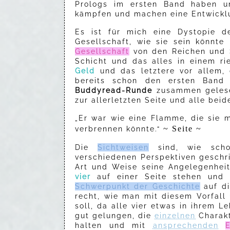
Prologs im ersten Band haben u
kämpfen und machen eine Entwicklu
Es ist für mich eine Dystopie d
Gesellschaft, wie sie sein könnte
Gesellschaft
von den Reichen und S
Schicht und das alles in einem r
Geld
und das letztere vor allem,
bereits schon den ersten Band
Buddyread-Runde
zusammen gelese
zur allerletzten Seite und alle beid
„Er war wie eine Flamme, die sie 
~ Seite ~
verbrennen könnte.“
Die
Sichtweisen
sind, wie scho
verschiedenen Perspektiven geschri
Art und Weise seine Angelegenhei
vier
auf einer Seite stehen und
Schwerpunkt der Geschichte
auf d
recht, wie man mit diesem Vorfal
soll, da alle vier etwas in ihrem L
gut gelungen, die
einzelnen
Charak
halten und mit
ansprechenden