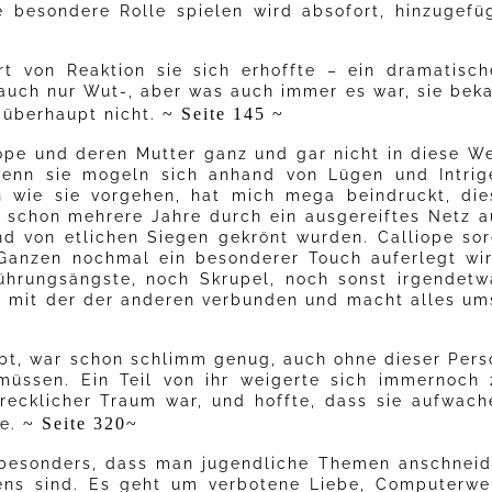
e besondere Rolle spielen wird absofort, hinzugefüg
t von Reaktion sie sich erhoffte – ein dramatisch
r auch nur Wut-, aber was auch immer es war, sie bek
~ Seite 145 ~
y überhaupt nicht.
ope und deren Mutter ganz und gar nicht in diese We
denn sie mogeln sich anhand von Lügen und Intrig
n wie sie vorgehen, hat mich mega beindruckt, die
 schon mehrere Jahre durch ein ausgereiftes Netz a
 von etlichen Siegen gekrönt wurden. Calliope sor
Ganzen nochmal ein besonderer Touch auferlegt wir
erührungsängste, noch Skrupel, noch sonst irgendetw
st mit der der anderen verbunden und macht alles um
ebt, war schon schlimm genug, auch ohne dieser Pers
üssen. Ein Teil von ihr weigerte sich immernoch 
hrecklicher Traum war, und hoffte, dass sie aufwach
~ Seite 320~
re.
 besonders, dass man jugendliche Themen anschneid
ens sind. Es geht um verbotene Liebe, Computerwel