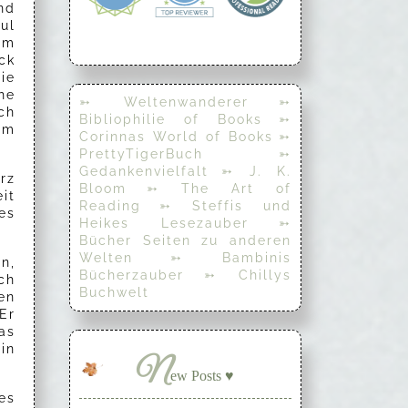
nd
ul
em
ck
ie
he
➳ Weltenwanderer
➳
ch
Bibliophilie of Books
➳
em
Corinnas World of Books
➳
PrettyTigerBuch
➳
Gedankenvielfalt
➳ J. K.
rz
Bloom
➳ The Art of
it
Reading
➳ Steffis und
es
Heikes Lesezauber
➳
Bücher Seiten zu anderen
Welten
➳ Bambinis
n,
Bücherzauber
➳ Chillys
ch
Buchwelt
en
Er
as
in
N
ew Posts ♥
es