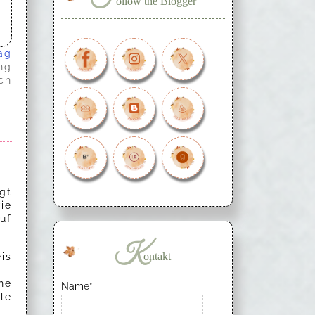
ollow the Blogger
ag
ng
ch
gt
ie
uf
K
ontakt
is
ne
Name*
le