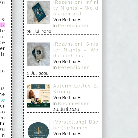
[Rezension] Infini
zu
ty Nights – Wo d
u auch bist
ie
Von Bettina B.
t-
In
Rezensionen
te
28. Juli 2026
nd
be
[Rezension] Sinis
er
ter Nights – Wo
is
du auch bist
Von Bettina B.
In
Rezensionen
an
1. Juli 2026
Autorin Lesley B.
us
Strong
ne
Von Bettina B.
lle
In
Buchmessen
er
26. Juni 2026
so
en
[Vorstellung] Büc
hr
her(T)räumen
zu
Von Bettina B.
in