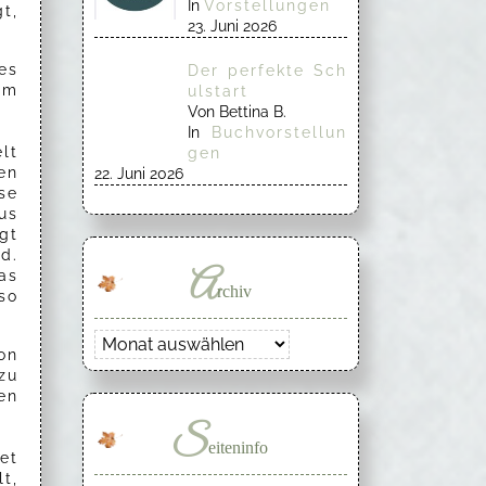
In
Vorstellungen
t,
23. Juni 2026
es
Der perfekte Sch
am
ulstart
Von Bettina B.
In
Buchvorstellun
lt
gen
en
22. Juni 2026
se
us
gt
d.
A
as
rchiv
so
Archiv
on
zu
en
S
eiteninfo
et
t,