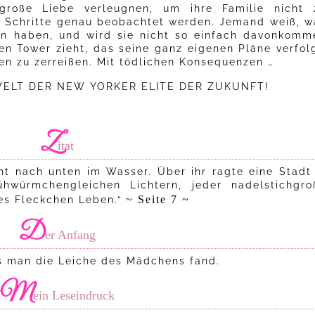
roße Liebe verleugnen, um ihre Familie nicht 
re Schritte genau beobachtet werden. Jemand weiß, w
n haben, und wird sie nicht so einfach davonkomm
en Tower zieht, das seine ganz eigenen Pläne verfolg
en zu zerreißen. Mit tödlichen Konsequenzen …
 WELT DER NEW YORKER ELITE DER ZUKUNFT!
Z
itat
t nach unten im Wasser. Über ihr ragte eine Stadt 
hwürmchengleichen Lichtern, jeder nadelstichgro
~ Seite 7 ~
hes Fleckchen Leben.“
D
er Anfang
is man die Leiche des Mädchens fand.
M
ein Leseindruck