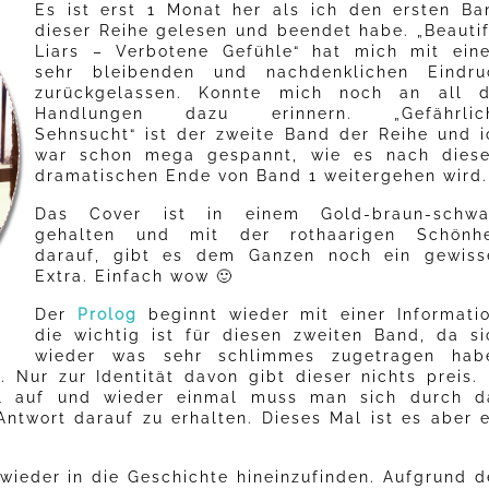
Es ist erst 1 Monat her als ich den ersten Ba
dieser Reihe gelesen und beendet habe. „Beautif
Liars – Verbotene Gefühle“ hat mich mit ein
sehr bleibenden und nachdenklichen Eindru
zurückgelassen. Konnte mich noch an all d
Handlungen dazu erinnern. „Gefährlic
Sehnsucht“ ist der zweite Band der Reihe und i
war schon mega gespannt, wie es nach dies
dramatischen Ende von Band 1 weitergehen wird.
Das Cover ist in einem Gold-braun-schwa
gehalten und mit der rothaarigen Schönhe
darauf, gibt es dem Ganzen noch ein gewiss
Extra. Einfach wow 🙂
Der
Prolog
beginnt wieder mit einer Informatio
die wichtig ist für diesen zweiten Band, da si
wieder was sehr schlimmes zugetragen hab
. Nur zur Identität davon gibt dieser nichts preis. 
el auf und wieder einmal muss man sich durch d
ntwort darauf zu erhalten. Dieses Mal ist es aber e
 wieder in die Geschichte hineinzufinden. Aufgrund d