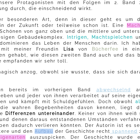
nsere Protagonisten mit den Folgen im 2. Band 
ng durch, die einschneidend wirkt.
er besonderen Art, denn in dieser geht es um d
 in der Zukunft oder teilweise schon ist. Eine
Mach
chönen von ganz oben und die mittlere und unters
iesigen Gebäudekomplex.
Intrigen, Machtspielchen
u
 dominieren das Leben der Menschen darin. Ich ha
 mit meiner Freundin
Lisa
von
Bücherfee
in ein
n gehabt, wie diesen zweiten Band auch und das b
e empfanden wir sehr toll.
magisch anzog, obwohl sie wusste, dass sie sich dar
n bereits im vorherigen Band
abwechselnd
a
eben und jeder von ihnen verarbeitet auf seine eige
ten und kämpft mit Schuldgefühlen. Doch obwohl
a
 die wahren Begebenheiten davon kennen, liegt d
ie
Differenzen untereinander
. Keiner von ihnen weiß 
l und denen daraus entstandenen Umständen verfahr
eben dadurch verlieren könnten. Der Autorin ist es se
tere und den
Aufbau
der Geschichte recht
spannend
Eigenarten
auszuspicken. Der Geschichte wurde e