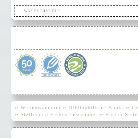
➳ Weltenwanderer
➳ Bibliophilie of Books
➳ Co
➳ Steffis und Heikes Lesezauber
➳ Bücher Seite