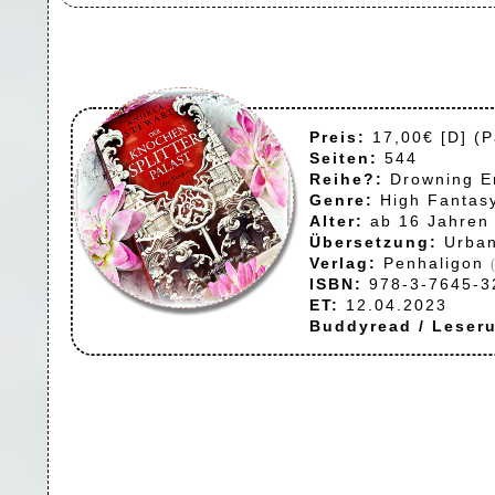
Preis:
17,00€ [D] (P
Seiten:
544
Reihe?:
Drowning E
Genre:
High Fantas
Alter:
ab 16 Jahren
Übersetzung:
Urban
Verlag:
Penhaligon
ISBN:
978-3-7645-3
ET:
12.04.2023
Buddyread / Leser