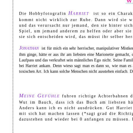
Wi
Harriet
Die Hobbyfotografin
ist so ein Charak
kommt nicht wirklich zur Ruhe. Dann wird sie wie
und das verursacht nur jemand, den sie hinter sich
Spiel, um jemand anderem zu helfen oder aber sie
sie sich entscheiden wird, das müsst ihr selber he
Jonathan
ist für mich ein sehr herrischer, manipulativer Mistk
ihm ginge, hätte er aus ihr am liebsten eine Marionette gemacht, d
Laufpass und das verkraftet sein männliches Ego nicht. Seine Famili
bei Harriet ankam. Denn wieso sagt man es dann so, wie man es a
toxischen Art. Ich kann solche Menschen nicht ausstehen einfach. Da
Meine Gefühle
fuhren richtige Achterbahnen d
Wut im Bauch, dass ich das Buch am liebsten hä
Anders kann ich es nicht ausdrücken. Gut Harriet
mit sich hat machen lassen (*sagt grad die Richt
dazustehen und wieder bei 0 anfangen zu müssen. 