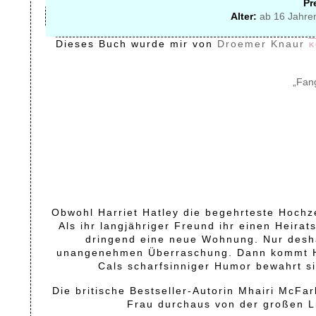
Pr
Alter:
ab 16 Jahre
Dieses Buch wurde mir von
Droemer Knaur
k
„Fang
Obwohl Harriet Hatley die begehrteste Hochzei
Als ihr langjähriger Freund ihr einen Heirat
dringend eine neue Wohnung. Nur deshal
unangenehmen Überraschung. Dann kommt Har
Cals scharfsinniger Humor bewahrt s
Die britische Bestseller-Autorin Mhairi McFar
Frau durchaus von der großen 