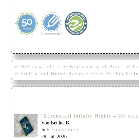
➳ Weltenwanderer
➳ Bibliophilie of Books
➳ Co
➳ Steffis und Heikes Lesezauber
➳ Bücher Seite
[Rezension] Infinity Nights – Wo du a
Von Bettina B.
In
Rezensionen
28. Juli 2026