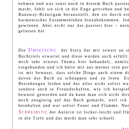
nehmen und was sonst noch in diesem Buch passiert
macht, fühlt sie sich in die Enge getrieben und 
Runaway-Bräutigam herausstellt, den sie durch ei
harmonisches Zusammenleben hinzubekommen. Jonath
gewinnen. Aber nicht nur das passiert hier – nei
gelassen hat.
Umsetzung
Die
der Story hat mir soweit an sic
Buchtitels erwartet und diese wurden auch erfüllt
mich sehr ernstes Thema hier behandelt, nämli
eingebunden und ich hätte mir aus meiner rein pe
ist mir bewusst, dass solche Dinge auch einem d
davon das Buch zu schnappen und zu lesen.
Es 
Beziehungen leiden und das alles nicht sofort 
sondern auch in Freundschaften, wie ich beispie
bewusst geworden und da kann man sich nicht dire
mich neugierig auf das Buch gemacht, weil ich w
beinhalten und war sofort Feuer und Flamme. Nur
Schreibstil
der Autorin ist locker-leicht und fl
in die Tiefe und das merkt man sehr schnell.