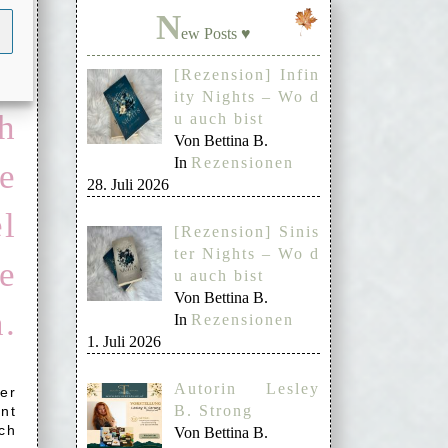
ich
N
ew Posts ♥
t
[Rezension] Infin
ity Nights – Wo d
h
u auch bist
Von Bettina B.
In
Rezensionen
e
28. Juli 2026
el
[Rezension] Sinis
ter Nights – Wo d
e
u auch bist
Von Bettina B.
.
In
Rezensionen
1. Juli 2026
Autorin Lesley
er
B. Strong
nt
ich
Von Bettina B.