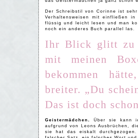
das Geistermädchen ja ganz schön
Der Schreibstil von Corinne ist seh
Verhaltensweisen mit einfließen in
flüssig und leicht lesen und man ko
noch ein anderes Buch parallel las.
Ihr Blick glitt z
mit meinen Boxe
bekommen hätte
breiter. „Du schei
Das ist doch scho
Geistermädchen.
Über sie kann ic
aufgrund von Leons Ausbrüchen, die
sie hat das eiskalt durchgezogen.
falscher Satz, ein falsches Wort und 