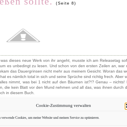
ießen sollte.
(Seite 8)
e, was dieses neue Werk von ihr angeht, musste ich am Releasetag sof
 um es unbedingt zu lesen. Und schon von den ersten Zeilen an, war 
ekam das Dauergrinsen nicht mehr aus meinem Gesicht. Woran das w
at es nämlich total in sich und seine Sprüche sind richtig frech. Aber 
alles nimmt, was bei 1 nicht auf den Bäumen ist?!? Genau – nichts! 
, die kein Blatt vor den Mund nehmen und all das, was ihnen durch 
uch in diesem Buch.
von Leon in der Ich-Perspektive geschrieben und m
Cookie-Zustimmung verwalten
, wie er wohnt und was er so treibt, wenn er nicht ger
mädchen, was ihm ziemlich auf die Pelle rückt. Ab
h verwende Cookies, um meine Website und meinen Service zu optimieren.
er? Dafür müsst ihr dieses Buch kaufen und lesen. We
be zu lösen und es gibt kein Entkommen vor ihr. Le