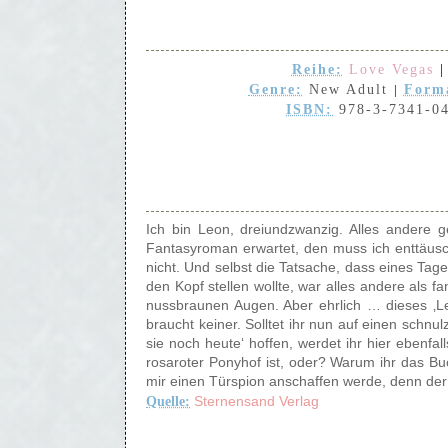
Reihe:
Love Vegas
|
Genre:
New Adult
Form
|
ISBN:
978-3-7341-0
Ich bin Leon, dreiundzwanzig. Alles andere g
Fantasyroman erwartet, den muss ich enttäusch
nicht. Und selbst die Tatsache, dass eines Ta
den Kopf stellen wollte, war alles andere als f
nussbraunen Augen. Aber ehrlich … dieses ‚L
braucht keiner. Solltet ihr nun auf einen schn
sie noch heute‘ hoffen, werdet ihr hier ebenfal
rosaroter Ponyhof ist, oder? Warum ihr das Buc
mir einen Türspion anschaffen werde, denn der 
Quelle:
Sternensand Verlag