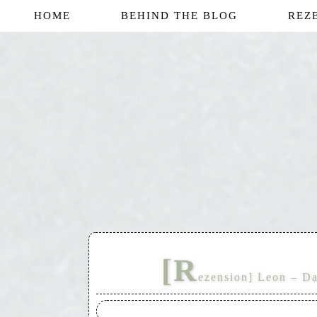
HOME
BEHIND THE BLOG
REZ
[R
ezension] Leon – Da