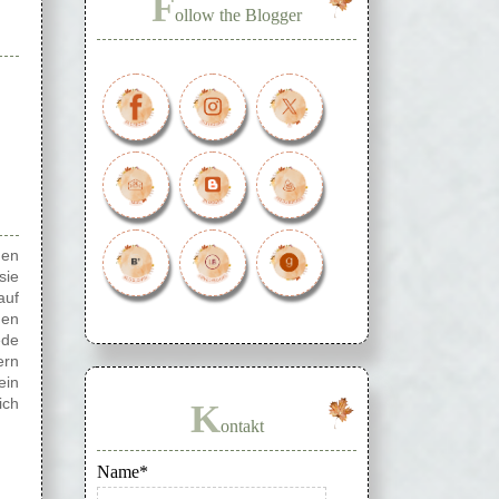
F
ollow the Blogger
nen
sie
auf
den
ede
ern
ein
ich
K
ontakt
Name*