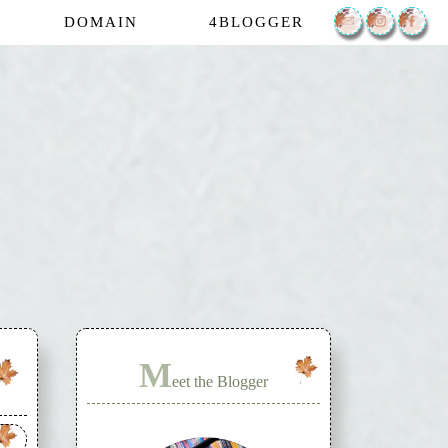
DOMAIN
4BLOGGER
M
eet the Blogger