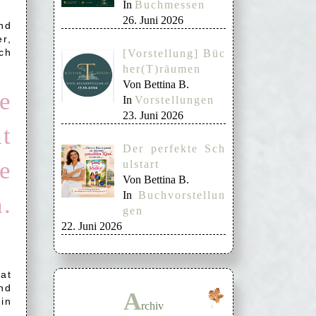
In
Buchmessen
26. Juni 2026
nd
r,
ch
[Vorstellung] Büc
her(T)räumen
Von Bettina B.
e
In
Vorstellungen
23. Juni 2026
t
Der perfekte Sch
e
ulstart
Von Bettina B.
In
Buchvorstellun
n.
gen
22. Juni 2026
at
nd
A
in
rchiv