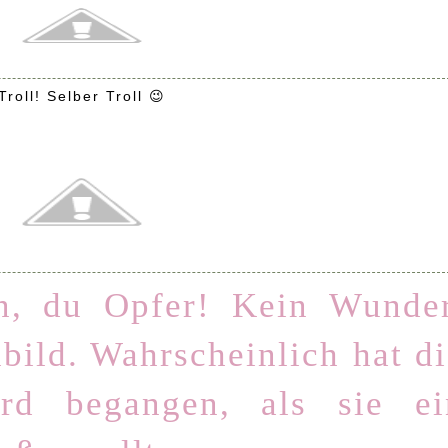
Troll! Selber Troll 😉
n, du Opfer! Kein Wunder
lbild. Wahrscheinlich hat d
rd begangen, als sie ei