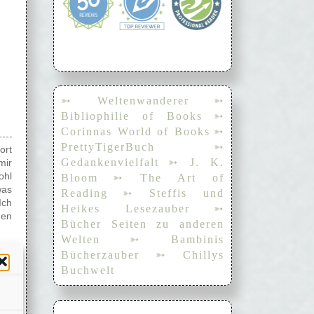
➳ Weltenwanderer
➳
Bibliophilie of Books
➳
Corinnas World of Books
➳
PrettyTigerBuch
➳
ort
Gedankenvielfalt
➳ J. K.
mir
ohl
Bloom
➳ The Art of
was
Reading
➳ Steffis und
Ich
Heikes Lesezauber
➳
den
Bücher Seiten zu anderen
Welten
➳ Bambinis
an
Bücherzauber
➳ Chillys
ade
Buchwelt
er
il
on