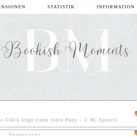
ENSIONEN
STATISTIK
INFORMATION
s Glück trägt einen roten Pony – C.M. Spoerri
Rezensionen