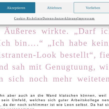
heitert. Fand es stellenweise richtig witzig, wie er s
kommen wird?!?
Akzeptieren
Ablehnen
Vorlieben
re Stimme klang ebenso zar
Cookie-Richtlinie
Datenschutzerklärung
Impressum
r Äußeres wirkte. „Darf ic
 Ich bin….“ „Ich habe kein
stranten-Look bestellt“, fi
und sah mit Genugtuung, wi
n sich noch mehr weiteten
ihn aber auch an die Wand klatschen können, weil 
 sein Umfeld, welches sich guter Arbeitskollege nen
r, da der noch schlimmer ist wie Leon selbst. Da hat s