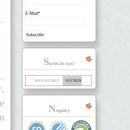
E-Mail*
S
uchst du was?
,
ie
N
etgalley
n