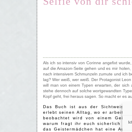
Selfie von dir sch
Als ich so intensiv von Corinne angefixt wurd
auf die Amazon-Seite gehen und es mir holen,
nach intensivem Schmunzeln zumute und ich b
lag? Wer weiß, wer weiß. Der Protagonist Leon h
will man von einem Typen erwarten, der sich 
stehe dennoch auf solche wortgewandten Typen
Kopf geht, frei heraus sagen. So macht er es a
Das Buch ist aus der Sichtweise 
erlebt seinen Alltag, wo er arbeitet
beobachtet wird von einem Geister
Ic
warum fragt ihr euch sicherlich od
das Geistermädchen hat eine Aufga