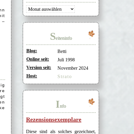
Archiv
nn
it
 –
S
eiteninfo
Blog:
Betti
Online seit:
Juli 1998
Version seit:
November 2024
Host:
Strato
ig
re
gt
I
en
nfo
ke
Rezensionsexemplare
Diese sind als solches gezeichnet,