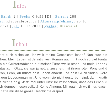
I
nfos
Band:
1
|
Preis:
€ 9,99 [D]
Seiten:
288
|
at:
Klappenbroschur
Altersempfehlung:
ab 16
|
483-1
ET:
18.12.2017
Verlag:
Blanvalet
|
|
I
nhalt
eht euch nichts an. Ihr wollt meine Geschichte lesen? Nun, wer ei
en. Mein Leben ist definitiv kein Roman auch mit noch so viel Fanta
ges ein Geistermädchen auf meiner Türschwelle stand und mein Leben 
antastisch. Okay, sie war ja nett anzusehen, mit ihrem roten Pony und 
eon, Leon, du musst dein Leben ändern und dein Glück finden‘-Ger
ulzigen Liebesroman mit ‚Und wenn sie nicht gestorben sind, dann knatt
ls nicht fündig. Jetzt mal unter uns: Ihr wisst schon, dass das Leben k
h dennoch lesen solltet? Keine Ahnung. Mir egal. Ich weiß nur, dass 
hätte mir diese ganze Geschichte erspart.