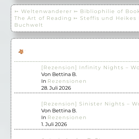
➳ Weltenwanderer
➳ Bibliophilie of Boo
The Art of Reading
➳ Steffis und Heikes
Buchwelt
[Rezension] Infinity Nights – W
Von Bettina B.
In
Rezensionen
28. Juli 2026
[Rezension] Sinister Nights – W
Von Bettina B.
In
Rezensionen
1. Juli 2026