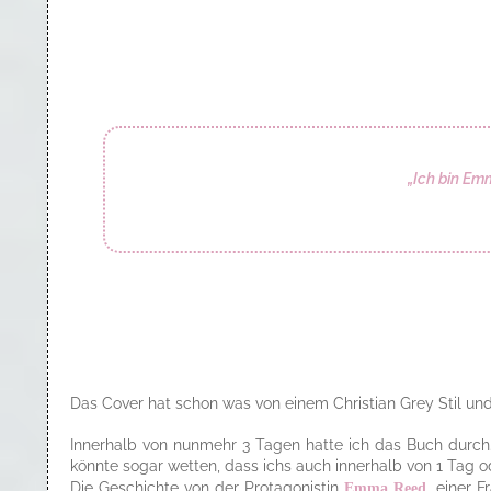
„Ich bin Em
Das Cover hat schon was von einem Christian Grey Stil un
Innerhalb von nunmehr 3 Tagen hatte ich das Buch durch.
könnte sogar wetten, dass ichs auch innerhalb von 1 Tag
Die Geschichte von der Protagonistin
Emma Reed,
einer F