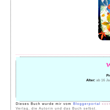
Pr
Alter:
ab 16 Ja
Dieses Buch wurde mir vom
Bloggerportal
kos
Verlag, die Autorin und das Buch selbst.