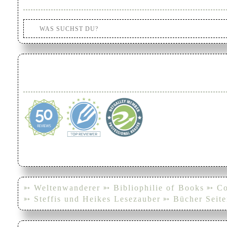
➳ Weltenwanderer
➳ Bibliophilie of Books
➳ Co
➳ Steffis und Heikes Lesezauber
➳ Bücher Seite