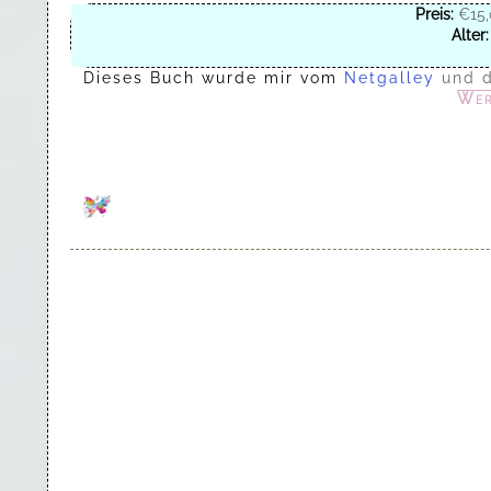
Preis:
€15,
Alter:
Dieses Buch wurde mir vom
Netgalley
und 
Wer