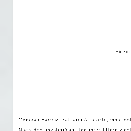
Mit Kli
**Sieben Hexenzirkel, drei Artefakte, eine be
Nach dem mysteriösen Tod ihrer Eltern zieht